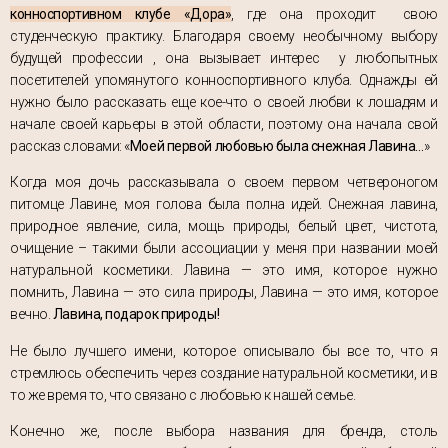
конноспортивном клубе «Дора»
, где она проходит свою
студенческую практику. Благодаря своему необычному выбору
будущей профессии , она вызывает интерес у любопытных
посетителей упомянутого конноспортивного клуба. Однажды ей
нужно было рассказать еще кое-что о своей любви к лошадям и
начале своей карьеры в этой области, поэтому она начала свой
рассказ словами: «
Моей первой любовью была снежная Лавина…
»
Когда моя дочь рассказывала о своем первом четвероногом
питомце Лавине, моя голова была полна идей. Снежная лавина,
природное явление, сила, мощь природы, белый цвет, чистота,
очищение – такими были ассоциации у меня при названии моей
натуральной косметики. Лавина — это имя, которое нужно
помнить, Лавина — это сила природы, Лавина — это имя, которое
вечно.
Лавина, подарок природы!
Не было лучшего имени, которое описывало бы все то, что я
стремлюсь обеспечить через создание натуральной косметики, и в
то же время то, что связано с любовью к нашей семье.
Конечно же, после выбора названия для бренда, столь