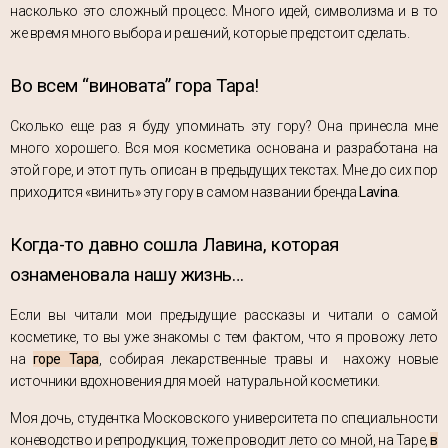
насколько это сложный процесс. Много идей, символизма и в то
же время много выбора и решений, которые предстоит сделать.
Во всем “виновата” гора Тара!
Сколько еще раз я буду упоминать эту гору? Она принесла мне
много хорошего. Вся моя косметика основана и разработана на
этой горе, и этот путь описан в предыдущих текстах. Мне до сих пор
приходится «винить» эту гору в самом названии бренда
Lavina
.
Когда-то давно сошла Лавина, которая
ознаменовала нашу жизнь…
Если вы читали мои предыдущие рассказы и читали о самой
косметике, то вы уже знакомы с тем фактом, что я провожу лето
на
горе Тара
, собирая лекарственные травы и нахожу новые
источники вдохновения для моей натуральной косметики.
Моя дочь, студентка Московского университета по специальности
коневодство и репродукция, тоже проводит лето со мной, на Таре,
в