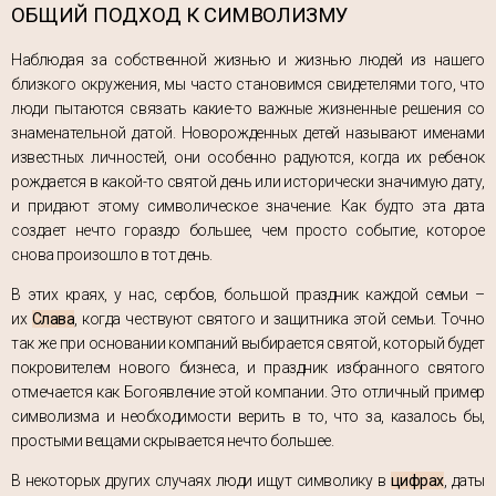
ОБЩИЙ ПОДХОД К СИМВОЛИЗМУ
Наблюдая за собственной жизнью и жизнью людей из нашего
близкого окружения, мы часто становимся свидетелями того, что
люди пытаются связать какие-то важные жизненные решения со
знаменательной датой. Новорожденных детей называют именами
известных личностей, они особенно радуются, когда их ребенок
рождается в какой-то святой день или исторически значимую дату,
и придают этому символическое значение. Как будто эта дата
создает нечто гораздо большее, чем просто событие, которое
снова произошло в тот день.
В этих краях, у нас, сербов, большой праздник каждой семьи –
их
Слава
, когда чествуют святого и защитника этой семьи. Точно
так же при основании компаний выбирается святой, который будет
покровителем нового бизнеса, и праздник избранного святого
отмечается как Богоявление этой компании. Это отличный пример
символизма и необходимости верить в то, что за, казалось бы,
простыми вещами скрывается нечто большее.
В некоторых других случаях люди ищут символику в
цифрах
, даты