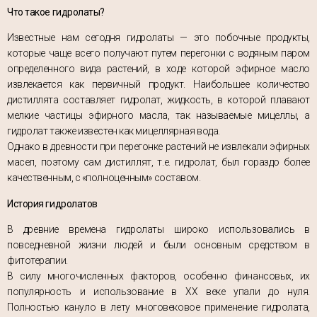
Что такое гидролаты?
Известные нам сегодня гидролаты — это побочные продукты,
которые чаще всего получают путем перегонки с водяным паром
определенного вида растений, в ходе которой эфирное масло
извлекается как первичный продукт. Наибольшее количество
дистиллята составляет гидролат, жидкость, в которой плавают
мелкие частицы эфирного масла, так называемые мицеллы, а
гидролат также известен как мицеллярная вода.
Однако в древности при перегонке растений не извлекали эфирных
масел, поэтому сам дистиллят, т.е. гидролат, был гораздо более
качественным, с «полноценным» составом.
История гидролатов
В древние времена гидролаты широко использовались в
повседневной жизни людей и были основным средством в
фитотерапии.
В силу многочисленных факторов, особенно финансовых, их
популярность и использование в ХХ веке упали до нуля.
Полностью кануло в лету многовековое применение гидролата,