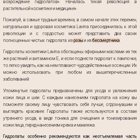
возрождение гидролатов». Началась тихая революция в
растительной косметике и медицине».
Пожалуй, в самые трудные времена, в самом начале этих перемен,
натуральная и здоровая косметика Lavina присоединилась к этой
революции и с гордостью может представить два своих
полноценных чистых гидролата: из
розы
и из
бессмертника
.
Гидролаты косметики Lavina обогащены эфирными маслами из тех
же растений и витамином Е, и если поднести гидролат к лампочке,
то легко увидеть, как на нем плавают чудодейственные эссенции. Их
можно использовать при любом из вышеперечисленных
заболеваний.
Упомянутые гидролаты предназначены для ухода и увлажнения
кожи лица и шеи. С каждым нанесением гидролата на кожу вы
поможете своему лицу чувствовать себя лучше, отдохнувшим и
выглядеть красивее. Гидролаты также используются в составе
утреннего ухода, в виде тоника для очищения и тонизирования
кожи лица, перед нанесением крема и макияжа.
Гидролаты особенно рекомендуются как неотъемлемая часть