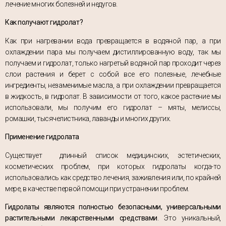
лечение многих болезней и недугов.
Как получают гидролат?
Как при нагревании вода превращается в водяной пар, а при
охлаждении пара мы получаем дистиллированную воду, так мы
получаем и гидролат, только нагретый водяной пар проходит через
слои растения и берет с собой все его полезные, лечебные
ингредиенты, незаменимые масла, а при охлаждении превращается
в жидкость, в гидролат. В зависимости от того, какое растение мы
использовали, мы получим его гидролат – мяты, мелиссы,
ромашки, тысячелистника, лаванды и многих других.
Применение гидролата
Существует длинный список медицинских, эстетических,
косметических проблем, при которых гидролаты когда-то
использовались как средство лечения, заживления или, по крайней
мере, в качестве первой помощи при устранении проблем.
Гидролаты являются полностью безопасными, универсальными
растительными лекарственными средствами
. Это уникальный,