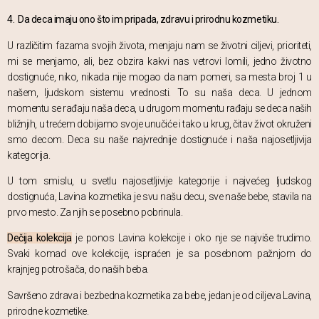
4. Da deca imaju ono što im pripada, zdravu i prirodnu kozmetiku.
U različitim fazama svojih života, menjaju nam se životni ciljevi, prioriteti,
mi se menjamo, ali, bez obzira kakvi nas vetrovi lomili, jedno životno
dostignuće, niko, nikada nije mogao da nam pomeri, sa mesta broj 1 u
našem, ljudskom sistemu vrednosti. To su naša deca. U jednom
momentu se rađaju naša deca, u drugom momentu rađaju se deca naših
bližnjih, u trećem dobijamo svoje unučiće i tako u krug, čitav život okruženi
smo decom. Deca su naše najvrednije dostignuće i naša najosetljivija
kategorija.
U tom smislu, u svetlu najosetljivije kategorije i najvećeg ljudskog
dostignuća, Lavina kozmetika je svu našu decu, sve naše bebe, stavila na
prvo mesto. Za njih se posebno pobrinula.
Dečija kolekcija
je ponos Lavina kolekcije i oko nje se najviše trudimo.
Svaki komad ove kolekcije, ispraćen je sa posebnom pažnjom do
krajnjeg potrošača, do naših beba.
Savršeno zdrava i bezbedna kozmetika za bebe, jedan je od ciljeva Lavina,
prirodne kozmetike.