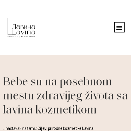
Bebe su na posebnom
mestu zdravijeg života sa
lavina kozmetikom
…nastavak na temu:
Ciljevi prirodne kozmetike Lavina