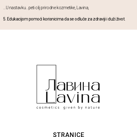
…U nastavku…peti cilj prirodne kozmetike, Lavina,
5. Edukacijom pomoći korisnicima da se odluče za zdraviji i duži život.
STRANICE