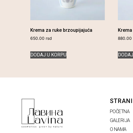
Krema za ruke brzoupijajuća
Krema 
650.00
rsd
880.00
DODAJ U KORPU
DODAJ
STRANI
POČETNA
GALERIJA
O NAMA