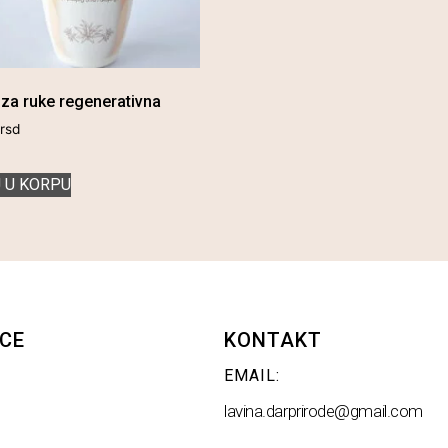
za ruke regenerativna
rsd
 U KORPU
CE
KONTAKT
EMAIL:
lavina.darprirode@gmail.com