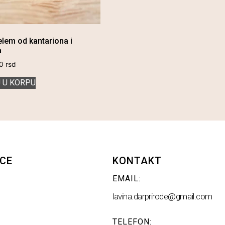
elem od kantariona i
a
00
rsd
 U KORPU
CE
KONTAKT
EMAIL:
lavina.darprirode@gmail.com
TELEFON: