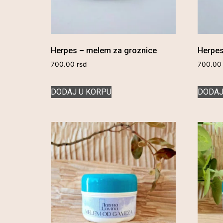
Herpes – melem za groznice
Herpes
700.00
rsd
700.0
DODAJ U KORPU
DODAJ