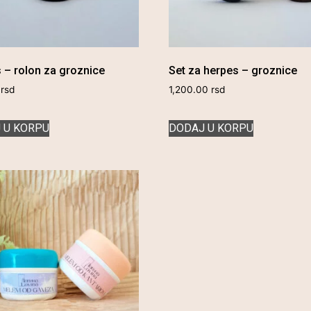
 – rolon za groznice
Set za herpes – groznice
0
rsd
1,200.00
rsd
 U KORPU
DODAJ U KORPU