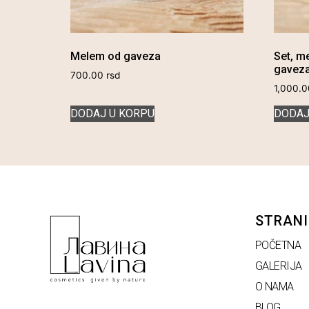
Melem od gaveza
Set, m
gavez
700.00
rsd
1,000.
DODAJ U KORPU
DODAJ
STRANI
POČETNA
GALERIJA
O NAMA
BLOG