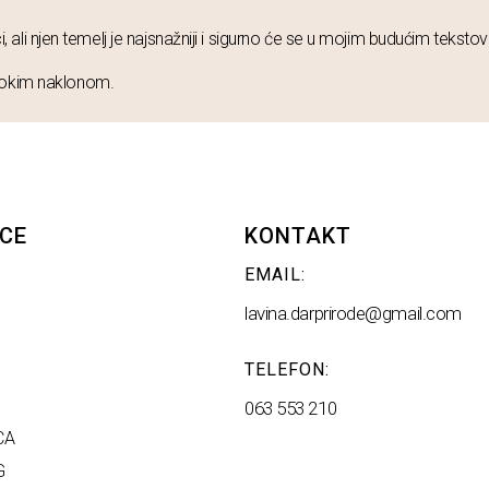
i, ali njen temelj je najsnažniji i sigurno će se u mojim budućim tekstovim
ubokim naklonom.
CE
KONTAKT
EMAIL:
lavina.darprirode@gmail.com
TELEFON:
063 553 210
CA
G