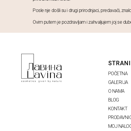
Posle nje došli su i drugi prirodnjaci, predavači, znalc
Ovim putem je pozdravljam i zahvaljujem joj se d
STRANI
POČETNA
GALERIJA
O NAMA
BLOG
KONTAKT
PRODAVNI
MOJ NALO