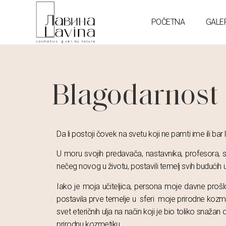
POČETNA
GALE
Blagodarnost
Da li postoji čovek na svetu koji ne pamti ime ili bar li
U moru svojih predavača, nastavnika, profesora, sigu
nečeg novog u životu, postavili temelj svih budućih 
Iako je moja učiteljica, persona moje davne prošl
postavila prve temelje u sferi moje prirodne kozme
svet eteričnih ulja na način koji je bio toliko sn
prirodnu kozmetiku.