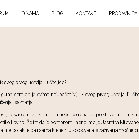
RIJA
O NAMA
BLOG
KONTAKT
PRODAVNICA
k svog prvog učitelja ili učiteljice?
rna sam da je svima najupečatljiviji lik svog prvog učitelja ili učit
učenja i saznanja.
osti, nekako mi se stalno nameće potreba da poistovetim njen snažni
tike Lavina. Želim da je pomenem i njeno ime je Jasmina Milovanovi
ažan da me potakne da i sama krenem u sopstvena istraživanja moćne