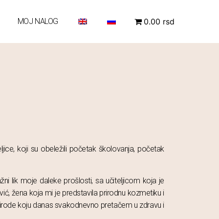
MOJ NALOG
0.00 rsd
eljice, koji su obeležili početak školovanja, početak
 lik moje daleke prošlosti, sa učiteljicom koja je
ć, žena koja mi je predstavila prirodnu kozmetiku i
 prirode koju danas svakodnevno pretačem u zdravu i