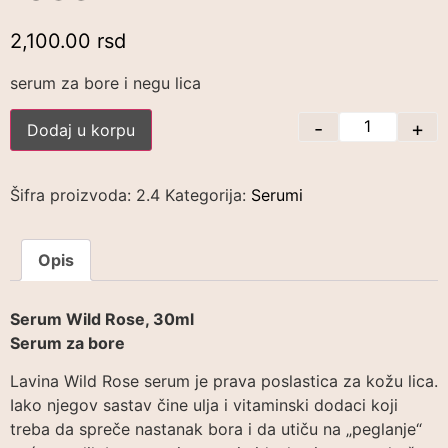
2,100.00
rsd
serum za bore i negu lica
-
+
Dodaj u korpu
Šifra proizvoda:
2.4
Kategorija:
Serumi
Opis
Serum Wild Rose, 30ml
Serum za bore
Lavina Wild Rose serum je prava poslastica za kožu lica.
Iako njegov sastav čine ulja i vitaminski dodaci koji
treba da spreče nastanak bora i da utiču na „peglanje“