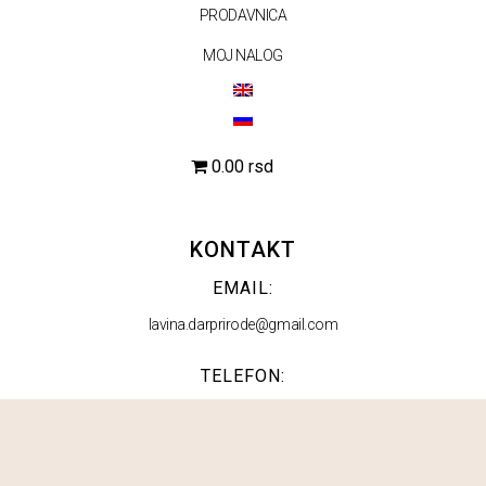
PRODAVNICA
MOJ NALOG
0.00 rsd
KONTAKT
EMAIL:
lavina.darprirode@gmail.com
TELEFON:
063 553 210