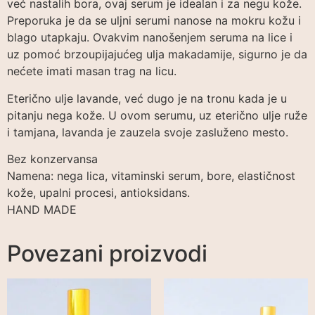
već nastalih bora, ovaj serum je idealan i za negu kože.
Preporuka je da se uljni serumi nanose na mokru kožu i
blago utapkaju. Ovakvim nanošenjem seruma na lice i
uz pomoć brzoupijajućeg ulja makadamije, sigurno je da
nećete imati masan trag na licu.
Eterično ulje lavande, već dugo je na tronu kada je u
pitanju nega kože. U ovom serumu, uz eterično ulje ruže
i tamjana, lavanda je zauzela svoje zasluženo mesto.
Bez konzervansa
Namena: nega lica, vitaminski serum, bore, elastičnost
kože, upalni procesi, antioksidans.
HAND MADE
Povezani proizvodi