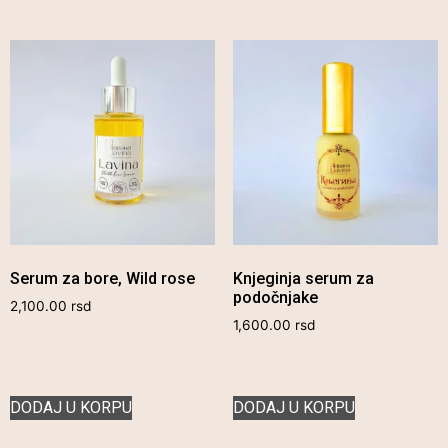
Serum za bore, Wild rose
Knjeginja serum za
podočnjake
2,100.00
rsd
1,600.00
rsd
DODAJ U KORPU
DODAJ U KORPU