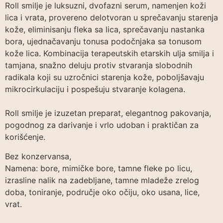
Roll smilje je luksuzni, dvofazni serum, namenjen koži
lica i vrata, provereno delotvoran u sprečavanju starenja
kože, eliminisanju fleka sa lica, sprečavanju nastanka
bora, ujednačavanju tonusa podočnjaka sa tonusom
kože lica. Kombinacija terapeutskih etarskih ulja smilja i
tamjana, snažno deluju protiv stvaranja slobodnih
radikala koji su uzročnici starenja kože, poboljšavaju
mikrocirkulaciju i pospešuju stvaranje kolagena.
Roll smilje je izuzetan preparat, elegantnog pakovanja,
pogodnog za darivanje i vrlo udoban i praktičan za
korišćenje.
Bez konzervansa,
Namena: bore, mimičke bore, tamne fleke po licu,
izrasline nalik na zadebljane, tamne mladeže zrelog
doba, toniranje, područje oko očiju, oko usana, lice,
vrat.