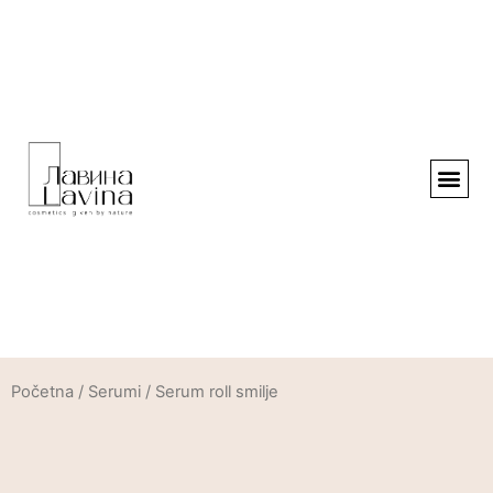
Početna
/
Serumi
/ Serum roll smilje